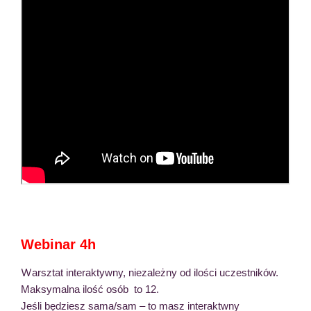
Webinar 4h
W
arsztat interaktywny, niezależny od ilości uczestników.
Maksymalna ilość osób to 12.
Jeśli będziesz sama/sam – to masz interaktwny