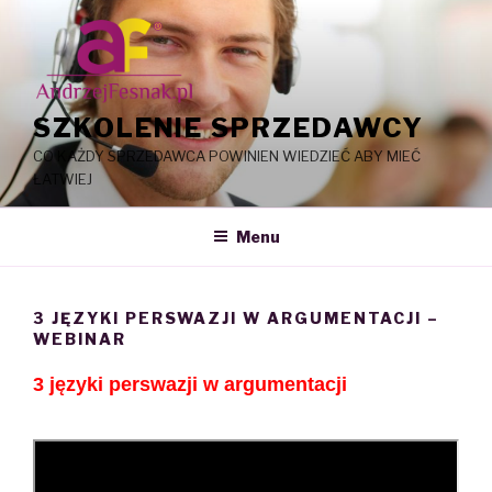
Skip
to
content
SZKOLENIE SPRZEDAWCY
CO KAŻDY SPRZEDAWCA POWINIEN WIEDZIEĆ ABY MIEĆ
ŁATWIEJ
Menu
3 JĘZYKI PERSWAZJI W ARGUMENTACJI –
WEBINAR
3 języki perswazji w argumentacji