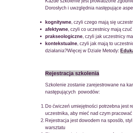
Każde szkolenie jest prowadzone zgodnie
Dorosłych i uwzględnia następujące aspe
kognitywne
, czyli czego mają się uczes
afektywne
, czyli co uczestnicy mają czuć
prakseologiczne
, czyli jak uczestnicy 
kontekstualne
, czyli jak mają to uczest
działania?Więcej w Dziale Metody:
Eduka
Rejestracja szkolenia
Szkolenie zostanie zarejestrowane na ka
następujących powodów:
Do ćwiczeń umiejętności potrzebna jest r
uczestnika, aby
mieć nad czym pracować
Rejestracja jest dowodem na sposób, sty
warsztatu