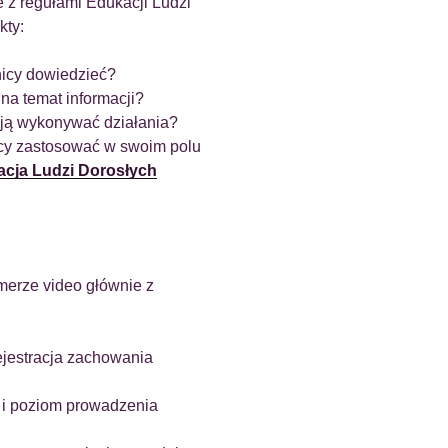
 z regułami Edukacji Ludzi
kty:
tnicy dowiedzieć?
 na temat informacji?
mają wykonywać działania?
nicy zastosować w swoim polu
cja Ludzi Dorosłych
merze video głównie z
ejestracja zachowania
l i poziom prowadzenia