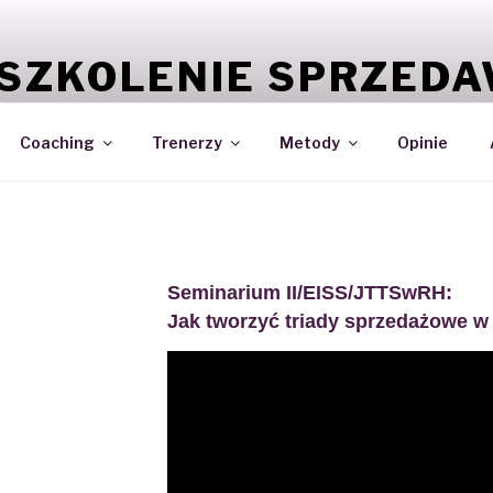
SZKOLENIE SPRZED
CO KAŻDY SPRZEDAWCA POWINIEN WIEDZIEĆ ABY MIEĆ 
Coaching
Trenerzy
Metody
Opinie
Seminarium II/EISS/JTTSwRH:
Jak tworzyć triady sprzedażowe 