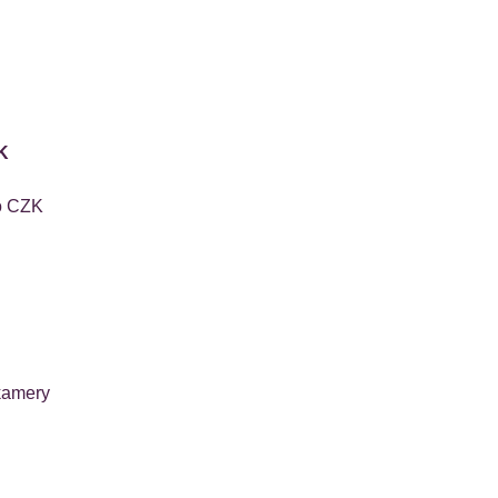
K
o CZK
kamery