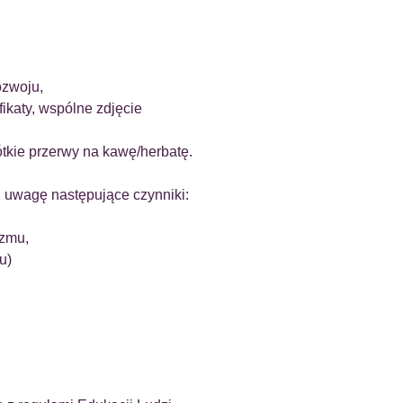
ozwoju,
ikaty, wspólne zdjęcie
tkie przerwy na kawę/herbatę.
 uwagę następujące czynniki:
izmu,
u)