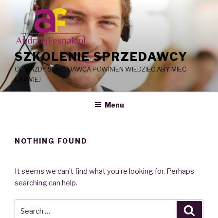
Skip
to
content
SZKOLENIE SPRZEDAWCY
CO KAŻDY SPRZEDAWCA POWINIEN WIEDZIEĆ ABY MIEĆ
ŁATWIEJ
Menu
NOTHING FOUND
It seems we can’t find what you’re looking for. Perhaps
searching can help.
Search
Searc
for: